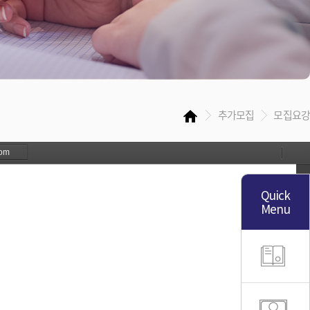
추가모집
모집요강
Quick
Menu
학