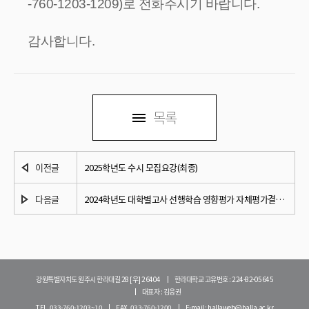
-760-1203-1209)로 전화주시기 바랍니다.
감사합니다.
목록
이전글
2025학년도 수시 모집요강(최종)
다음글
2024학년도 대학별고사 선행학습 영향평가 자체평가결과 보고서 공개
강원특별자치도 원주시 한라대길 28 [우] 26404
한라대학교 고유번호 : 224-82-05645
대표자 : 김응권
TEL. 033-760-1203~10
FAX. 033-760-1200
E-mail : hallaweb@halla.ac.kr